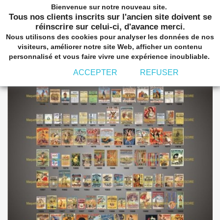
Bienvenue sur notre nouveau site.
shopping_cart


(0)
Tous nos clients inscrits sur l'ancien site doivent se
réinscrire sur celui-ci, d'avance merci.
Nous utilisons des cookies pour analyser les données de nos
visiteurs, améliorer notre site Web, afficher un contenu
personnalisé et vous faire vivre une expérience inoubliable.
ACCEPTER
REFUSER