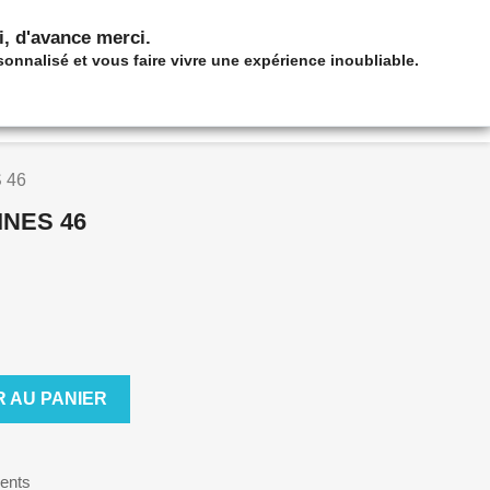
shopping_cart

Panier
(0)
Connexion
ci, d'avance merci.
sonnalisé et vous faire vivre une expérience inoubliable.
PIER
IMMEUBLES DE PAPIER
 46
INES 46
 AU PANIER
ents