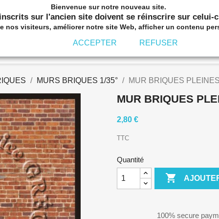
Bienvenue sur notre nouveau site.
nscrits sur l'ancien site doivent se réinscrire sur celui-
nos visiteurs, améliorer notre site Web, afficher un contenu per
ACCEPTER
REFUSER
E A LA VILLE
RUES DE PAPIER
PIERRES DE PA
RIQUES
MURS BRIQUES 1/35°
MUR BRIQUES PLEINES
MUR BRIQUES PLE
2,80 €
TTC
Quantité

AJOUTER
100% secure paym