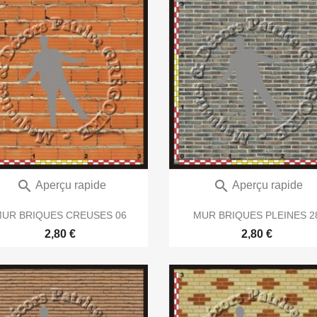


Aperçu rapide
Aperçu rapide
UR BRIQUES CREUSES 06
MUR BRIQUES PLEINES 2
2,80 €
2,80 €