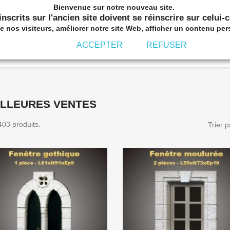
Bienvenue sur notre nouveau site.
nscrits sur l'ancien site doivent se réinscrire sur celui-
nos visiteurs, améliorer notre site Web, afficher un contenu per
ACCEPTER
REFUSER
E A LA VILLE
RUES DE PAPIER
PIERRES DE PA
ILLEURES VENTES
 403 produits.
Trier p