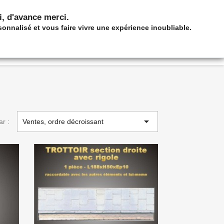
shopping_cart

Panier
(0)
Connexion
ci, d'avance merci.
sonnalisé et vous faire vivre une expérience inoubliable.
PIER
IMMEUBLES DE PAPIER

ar :
Ventes, ordre décroissant