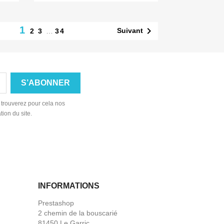
1

Suivant
2
3
…
34
 trouverez pour cela nos
tion du site.
INFORMATIONS
Prestashop
2 chemin de la bouscarié
81450 Le Garric