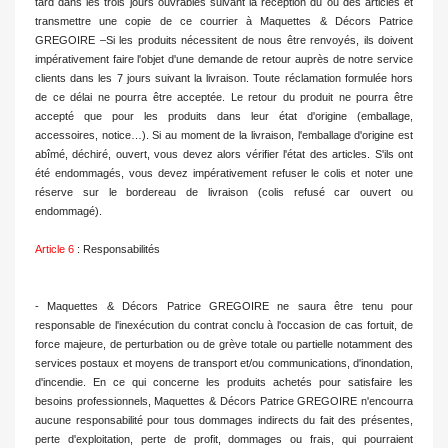
tard dans les trois jours ouvrables suivant la réception du ou des articles et
transmettre une copie de ce courrier à Maquettes & Décors Patrice
GREGOIRE –Si les produits nécessitent de nous être renvoyés, ils doivent
impérativement faire l'objet d'une demande de retour auprès de notre service
clients dans les 7 jours suivant la livraison. Toute réclamation formulée hors
de ce délai ne pourra être acceptée. Le retour du produit ne pourra être
accepté que pour les produits dans leur état d'origine (emballage,
accessoires, notice…). Si au moment de la livraison, l'emballage d'origine est
abîmé, déchiré, ouvert, vous devez alors vérifier l'état des articles. S'ils ont
été endommagés, vous devez impérativement refuser le colis et noter une
réserve sur le bordereau de livraison (colis refusé car ouvert ou
endommagé).
Article 6
: Responsabilités
- Maquettes & Décors Patrice GREGOIRE ne saura être tenu pour
responsable de l'inexécution du contrat conclu à l'occasion de cas fortuit, de
force majeure, de perturbation ou de grève totale ou partielle notamment des
services postaux et moyens de transport et/ou communications, d'inondation,
d'incendie. En ce qui concerne les produits achetés pour satisfaire les
besoins professionnels, Maquettes & Décors Patrice GREGOIRE n'encourra
aucune responsabilité pour tous dommages indirects du fait des présentes,
perte d'exploitation, perte de profit, dommages ou frais, qui pourraient