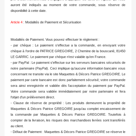
auront été indiqués au moment de votre commande, sous réserve de
disponibilité à cette date.
Article 4
: Modalités de Paiement et Sécurisation
Modalités de Paiement. Vous pouvez effectuer le règlement :
- par chèque : Le paiement s'effectue a la commande, en envoyant votre
chèque à l'ordre de PATRICE GREGOIRE, 2 Chemine de la bouscarié, 81450
LE GARRIC. Le paiement par chèque n'est valable qu'en France.
- par PayPal : Le paiement s'effectue sur les serveurs bancaires sécurisés de
notre partenaire (PayPal). Ceci implique qu'aucune information bancaire vous
concernant ne transite via le site Maquettes & Décors Patrice GREGOIRE. Le
paiement par carte bancaire est donc parfaitement sécurisé; votre commande
sera ainsi enregistrée et validée dès l'acceptation du paiement par PayPal.
Votre commande sera validée immédiatement par notre partenaire et fera
l'objet d'un prélèvement direct.
- Clause de réserve de propriété : Les produits demeurent la propriété de
Maquettes & Décors Patrice GREGOIRE jusqu'au complet encaissement de
la commande par Maquettes & Décors Patrice GREGOIRE. Toutefois à
compter de la livraison, les risques des marchandises livrées sont transférés
au client.
- Défaut de Paiement : Maquettes & Décors Patrice GREGOIRE se réserve le