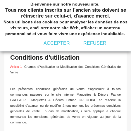
Bienvenue sur notre nouveau site.
shopping_cart


(0)
Tous nos clients inscrits sur l'ancien site doivent se
réinscrire sur celui-ci, d'avance merci.
Nous utilisons des cookies pour analyser les données de nos
visiteurs, améliorer notre site Web, afficher un contenu
personnalisé et vous faire vivre une expérience inoubliable.
Conditions d'utilisation
ACCEPTER
REFUSER
Conditions d'utilisation
Article 1
:Champs d'Application et Modification des Conditions Générales de
Vente
Les présentes conditions générales de vente s'appliquent à toutes
commandes passées sur le site Internet Maquettes & Décors Patrice
GREGOIRE. Maquettes & Décors Patrice GREGOIRE se réserve la
possibilité d'adapter ou de modifier à tout moment les présentes conditions
générales de vente. En cas de modification, il sera appliqué à chaque
commande les conditions générales de vente en vigueur au jour de la
commande.