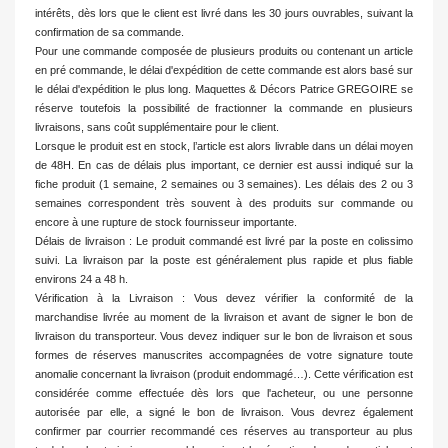
intérêts, dès lors que le client est livré dans les 30 jours ouvrables, suivant la
confirmation de sa commande.
Pour une commande composée de plusieurs produits ou contenant un article
en pré commande, le délai d'expédition de cette commande est alors basé sur
le délai d'expédition le plus long. Maquettes & Décors Patrice GREGOIRE se
réserve toutefois la possibilité de fractionner la commande en plusieurs
livraisons, sans coût supplémentaire pour le client.
Lorsque le produit est en stock, l’article est alors livrable dans un délai moyen
de 48H. En cas de délais plus important, ce dernier est aussi indiqué sur la
fiche produit (1 semaine, 2 semaines ou 3 semaines). Les délais des 2 ou 3
semaines correspondent très souvent à des produits sur commande ou
encore à une rupture de stock fournisseur importante.
Délais de livraison : Le produit commandé est livré par la poste en colissimo
suivi. La livraison par la poste est généralement plus rapide et plus fiable
environs 24 a 48 h.
Vérification à la Livraison : Vous devez vérifier la conformité de la
marchandise livrée au moment de la livraison et avant de signer le bon de
livraison du transporteur. Vous devez indiquer sur le bon de livraison et sous
formes de réserves manuscrites accompagnées de votre signature toute
anomalie concernant la livraison (produit endommagé…). Cette vérification est
considérée comme effectuée dès lors que l'acheteur, ou une personne
autorisée par elle, a signé le bon de livraison. Vous devrez également
confirmer par courrier recommandé ces réserves au transporteur au plus