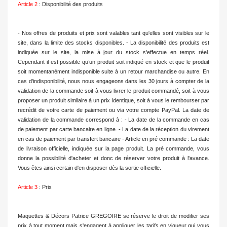
Article 2
: Disponibilité des produits
- Nos offres de produits et prix sont valables tant qu'elles sont visibles sur le
site, dans la limite des stocks disponibles. - La disponibilité des produits est
indiquée sur le site, la mise à jour du stock s'effectue en temps réel.
Cependant il est possible qu’un produit soit indiqué en stock et que le produit
soit momentanément indisponible suite à un retour marchandise ou autre. En
cas d'indisponibilité, nous nous engageons dans les 30 jours à compter de la
validation de la commande soit à vous livrer le produit commandé, soit à vous
proposer un produit similaire à un prix identique, soit à vous le rembourser par
recrédit de votre carte de paiement ou via votre compte PayPal. La date de
validation de la commande correspond à : - La date de la commande en cas
de paiement par carte bancaire en ligne. - La date de la réception du virement
en cas de paiement par transfert bancaire - Article en pré commande : La date
de livraison officielle, indiquée sur la page produit. La pré commande, vous
donne la possibilité d'acheter et donc de réserver votre produit à l'avance.
Vous êtes ainsi certain d'en disposer dès la sortie officielle.
Article 3
: Prix
Maquettes & Décors Patrice GREGOIRE se réserve le droit de modifier ses
prix à tout moment mais s'engagent à appliquer les tarifs en vigueur qui vous