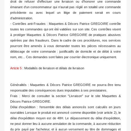
droit de refuser d'effectuer une livraison ou d'honorer une commande
émanant d'un consommateur qui n'aurait pas réglé en totalité une commande
précédente ou avec lequel un litige de paiement serait en cours
d'administration.
- Contrôles anti-Fraudes : Maquettes & Décors Patrice GREGOIRE contrôle
toutes les commandes qui ont été validées sur son site. Ces contrôles visent
à protéger Maquettes & Décors Patrice GREGOIRE de pratiques abusives
opérées par des fraudeurs. Dans le cadre de ces procédures, nos services
pourront être amenés à vous demander toutes les pièces nécessaires au
déblocage de votre commande : justificatifs de domicile et de débit à votre
nom, etc... Ces demandes sont faites par courrier électronique uniquement.
Article 5
: Modalités de livraison et délais de livraison
Généralités : Maquettes & Décors Patrice GREGOIRE ne pourra être tenu
responsable des conséquences dues imputables à ses prestataires.
Frais : Merci de consulter la section "Livraison" sur le site Maquettes &
Décors Patrice GREGOIRE.
Délai d'expédition : l'ensemble des délais annoncés sont calculés en jours
ouvrables Lorsque le produit est annoncé comme disponible (voir article 2), le
délai d'expédition moyen est de 48H. Le dépassement du délai d'expédition,
ne peut donner lieu à aucune annulation de la commande, à aucune réduction
du prix payé par l'acheteur, et à aucun versement au titre de dommages et