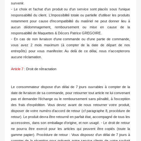
survenir.
- Le choix et l'achat d'un produit ou d'un service sont placés sous l'unique
responsabilité du client. L'impossibilité totale ou partielle d'utiliser les produits
notamment pour cause d'incompatibilité du matériel ne peut donner lieu à
aucun dédommagement, remboursement ou mise en cause de la
responsabilité de Maquettes & Décors Patrice GREGOIRE.
- En cas de non livraison d'une commande ou d'une partie de commande,
vous avez 2 mois maximum (à compter de la date de départ de nos
entrepôts) pour vous manifester. Au delà de ce délai, nous n'accepterons
aucune réclamation.
Article 7
: Droit de rétractation
Le consommateur dispose d'un délai de 7 jours ouvrables à compter de la
date de livraison de sa commande, pour retourner tout article ne lui convenant
pas et demander l'échange ou le remboursement sans pénalité, à l'exception
des frais d'expédition. Vous devez avant de nous retourner votre produit,
disposer de votre numéro d'accord de retour (cf paragraphe 8, procédure de
retour). Le produit devra être retourné en parfait état, accompagné de tous les
accessoires, dans son emballage d'origine, et non usagé. - Le droit de retour
ne pourra être exercé pour les articles qui peuvent être copiés (toute la
gamme papier). Procédure de retour : Vous disposez d'un délai de 7 jours à
compter de la réception pour prévenir notre service clients de votre souhait