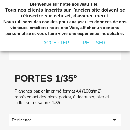
Bienvenue sur notre nouveau site.
shopping_cart


(0)
Tous nos clients inscrits sur l'ancien site doivent se
réinscrire sur celui-ci, d'avance merci.
Nous utilisons des cookies pour analyser les données de nos
visiteurs, améliorer notre site Web, afficher un contenu
personnalisé et vous faire vivre une expérience inoubliable.
ACCEPTER
REFUSER
PORTES 1/35°
PORTES 1/35°
Planches papier imprimé format A4 (100g/m2)
représentant des blocs portes, à découper, plier et
coller sur ossature. 1/35

Pertinence