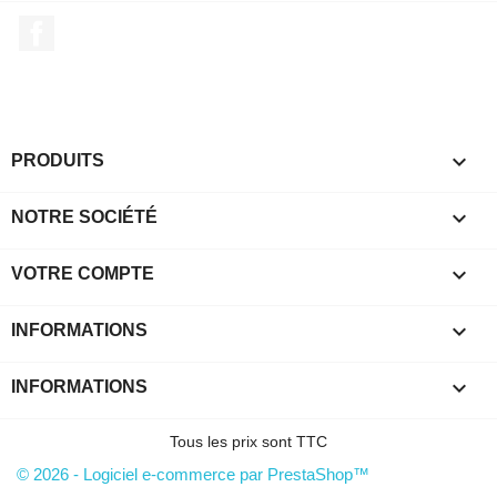
Facebook

PRODUITS

NOTRE SOCIÉTÉ

VOTRE COMPTE
keyboard_arrow_down
INFORMATIONS

INFORMATIONS
Tous les prix sont TTC
© 2026 - Logiciel e-commerce par PrestaShop™