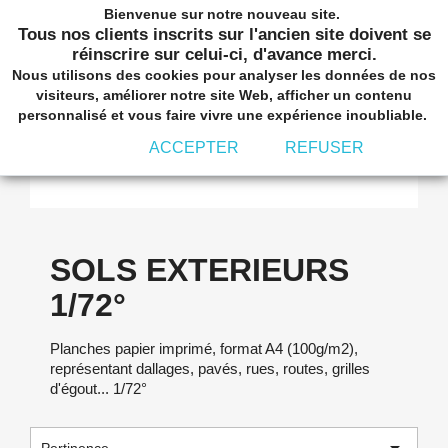
Bienvenue sur notre nouveau site.
shopping_cart


(0)
Tous nos clients inscrits sur l'ancien site doivent se
réinscrire sur celui-ci, d'avance merci.
Nous utilisons des cookies pour analyser les données de nos
visiteurs, améliorer notre site Web, afficher un contenu
personnalisé et vous faire vivre une expérience inoubliable.
ACCEPTER
REFUSER
SOLS EXTERIEURS 1/72°
SOLS EXTERIEURS
1/72°
Planches papier imprimé, format A4 (100g/m2),
représentant dallages, pavés, rues, routes, grilles
d'égout... 1/72°