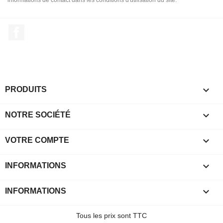
informations de contact dans les conditions d'utilisation du site.
Facebook

PRODUITS

NOTRE SOCIÉTÉ

VOTRE COMPTE
keyboard_arrow_down
INFORMATIONS

INFORMATIONS
Tous les prix sont TTC