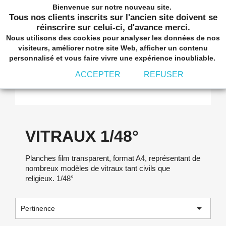
Bienvenue sur notre nouveau site.
shopping_cart


(0)
Tous nos clients inscrits sur l'ancien site doivent se
réinscrire sur celui-ci, d'avance merci.
Nous utilisons des cookies pour analyser les données de nos
visiteurs, améliorer notre site Web, afficher un contenu
personnalisé et vous faire vivre une expérience inoubliable.
ACCEPTER
REFUSER
VITRAUX 1/48°
VITRAUX 1/48°
Planches film transparent, format A4, représentant de
nombreux modèles de vitraux tant civils que
religieux. 1/48°

Pertinence