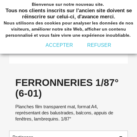
Bienvenue sur notre nouveau site.
shopping_cart


(0)
Tous nos clients inscrits sur l'ancien site doivent se
réinscrire sur celui-ci, d'avance merci.
Nous utilisons des cookies pour analyser les données de nos
visiteurs, améliorer notre site Web, afficher un contenu
personnalisé et vous faire vivre une expérience inoubliable.
ACCEPTER
REFUSER
FERRONNERIES 1/87° (6-01)
FERRONNERIES 1/87°
(6-01)
Planches film transparent mat, format A4,
représentant des balustrades, balcons, appuis de
fenêtres, lambrequins. 1/87°